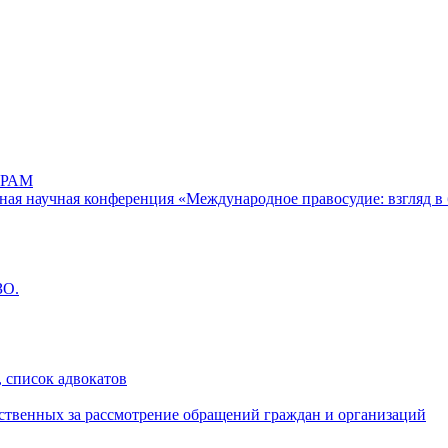
РАМ
дная научная конференция «Международное правосудие: взгляд в 
ЗО.
 список адвокатов
ственных за рассмотрение обращений граждан и организаций