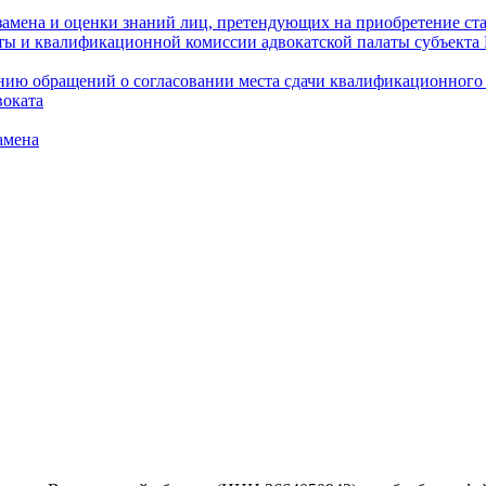
амена и оценки знаний лиц, претендующих на приобретение ста
аты и квалификационной комиссии адвокатской палаты субъект
ю обращений о согласовании места сдачи квалификационного э
воката
амена