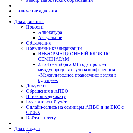
Реестр адвокатских образований
Назначение адвоката
Для адвокатов
Новости
Адвокатура
Актуальное
Объявления
Повышение квалификации
ИНФОРМАЦИОННЫЙ БЛОК ПО
СЕМИНАРАМ
23-24 сентября 2021 года пройдет
международная научная конференция
«Международное правосудие: взгляд в
будущее».
Документы
Обращения в АПВО
В помощь адвокату
Бухгалтерский учёт
Онлайн-запись на семинары АПВО и на ВКС с
СИЗО.
Войти в почту
Для граждан