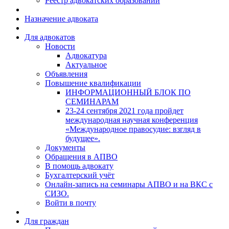
Реестр адвокатских образований
Назначение адвоката
Для адвокатов
Новости
Адвокатура
Актуальное
Объявления
Повышение квалификации
ИНФОРМАЦИОННЫЙ БЛОК ПО
СЕМИНАРАМ
23-24 сентября 2021 года пройдет
международная научная конференция
«Международное правосудие: взгляд в
будущее».
Документы
Обращения в АПВО
В помощь адвокату
Бухгалтерский учёт
Онлайн-запись на семинары АПВО и на ВКС с
СИЗО.
Войти в почту
Для граждан