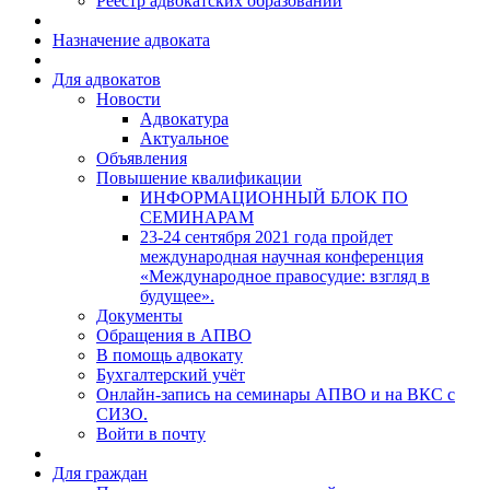
Реестр адвокатских образований
Назначение адвоката
Для адвокатов
Новости
Адвокатура
Актуальное
Объявления
Повышение квалификации
ИНФОРМАЦИОННЫЙ БЛОК ПО
СЕМИНАРАМ
23-24 сентября 2021 года пройдет
международная научная конференция
«Международное правосудие: взгляд в
будущее».
Документы
Обращения в АПВО
В помощь адвокату
Бухгалтерский учёт
Онлайн-запись на семинары АПВО и на ВКС с
СИЗО.
Войти в почту
Для граждан