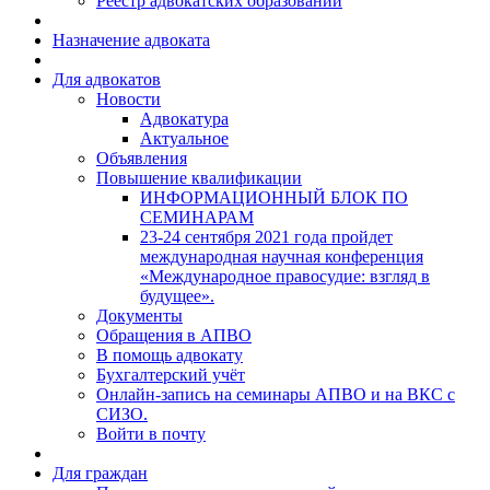
Реестр адвокатских образований
Назначение адвоката
Для адвокатов
Новости
Адвокатура
Актуальное
Объявления
Повышение квалификации
ИНФОРМАЦИОННЫЙ БЛОК ПО
СЕМИНАРАМ
23-24 сентября 2021 года пройдет
международная научная конференция
«Международное правосудие: взгляд в
будущее».
Документы
Обращения в АПВО
В помощь адвокату
Бухгалтерский учёт
Онлайн-запись на семинары АПВО и на ВКС с
СИЗО.
Войти в почту
Для граждан