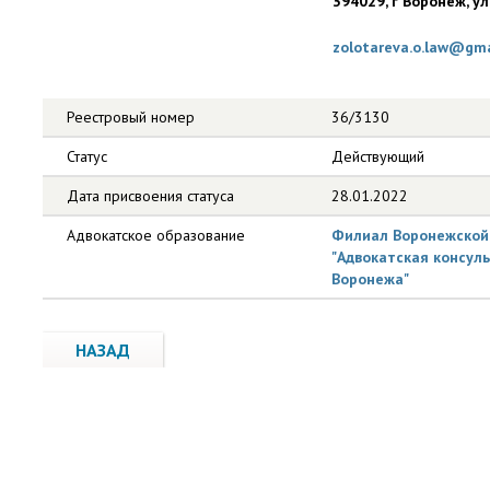
394029, г Воронеж, ул
zolotareva.o.law@gma
Реестровый номер
36/3130
Статус
Действующий
Дата присвоения статуса
28.01.2022
Адвокатское образование
Филиал Воронежской 
"Адвокатская консул
Воронежа"
НАЗАД