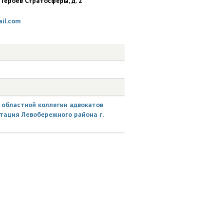
 Героев Стратосферы, д. 2
il.com
областной коллегии адвокатов
ьтация Левобережного района г.