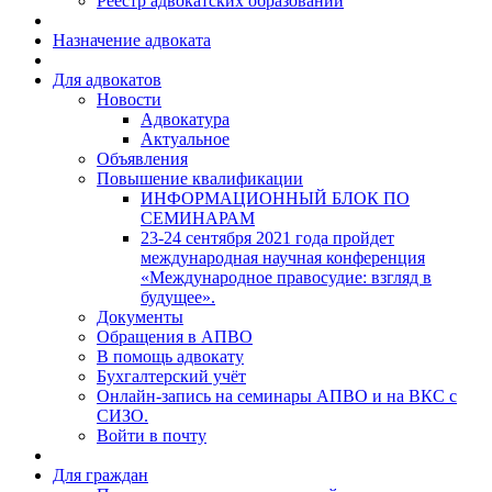
Реестр адвокатских образований
Назначение адвоката
Для адвокатов
Новости
Адвокатура
Актуальное
Объявления
Повышение квалификации
ИНФОРМАЦИОННЫЙ БЛОК ПО
СЕМИНАРАМ
23-24 сентября 2021 года пройдет
международная научная конференция
«Международное правосудие: взгляд в
будущее».
Документы
Обращения в АПВО
В помощь адвокату
Бухгалтерский учёт
Онлайн-запись на семинары АПВО и на ВКС с
СИЗО.
Войти в почту
Для граждан