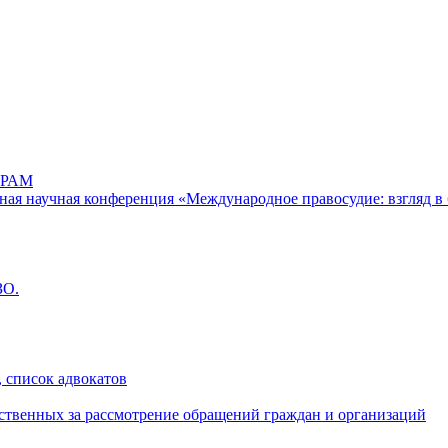
РАМ
дная научная конференция «Международное правосудие: взгляд в 
ЗО.
 список адвокатов
ственных за рассмотрение обращений граждан и организаций