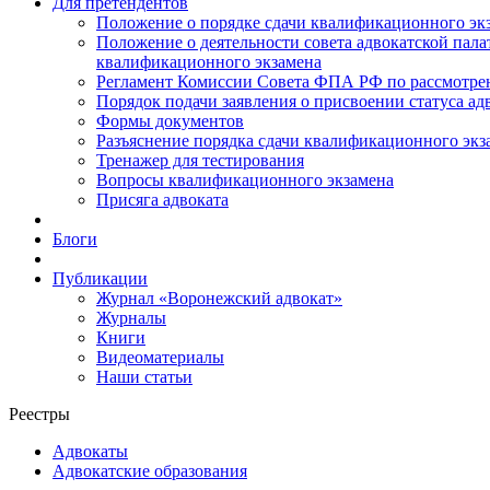
Для претендентов
Положение о порядке сдачи квалификационного экз
Положение о деятельности совета адвокатской пал
квалификационного экзамена
Регламент Комиссии Совета ФПА РФ по рассмотрени
Порядок подачи заявления о присвоении статуса ад
Формы документов
Разъяснение порядка сдачи квалификационного экз
Тренажер для тестирования
Вопросы квалификационного экзамена
Присяга адвоката
Блоги
Публикации
Журнал «Воронежский адвокат»
Журналы
Книги
Видеоматериалы
Наши статьи
Реестры
Адвокаты
Адвокатские образования