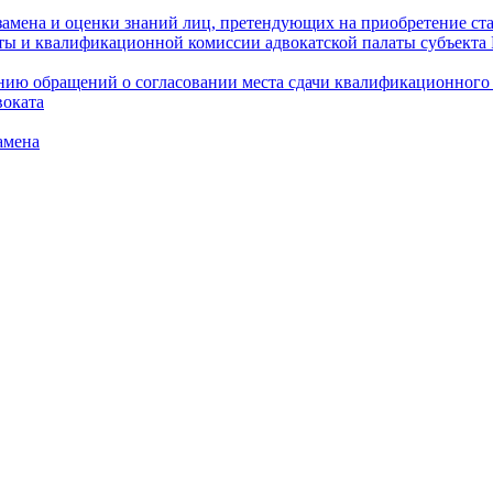
амена и оценки знаний лиц, претендующих на приобретение ста
аты и квалификационной комиссии адвокатской палаты субъект
ю обращений о согласовании места сдачи квалификационного э
воката
амена