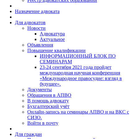
Реестр адвокатских образований
Назначение адвоката
Для адвокатов
Новости
Адвокатура
Актуальное
Объявления
Повышение квалификации
ИНФОРМАЦИОННЫЙ БЛОК ПО
СЕМИНАРАМ
23-24 сентября 2021 года пройдет
международная научная конференция
«Международное правосудие: взгляд в
будущее».
Документы
Обращения в АПВО
В помощь адвокату
Бухгалтерский учёт
Онлайн-запись на семинары АПВО и на ВКС с
СИЗО.
Войти в почту
Для граждан