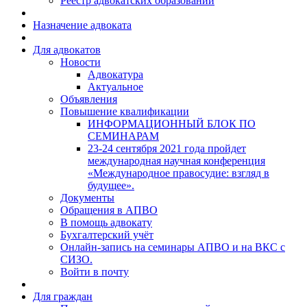
Реестр адвокатских образований
Назначение адвоката
Для адвокатов
Новости
Адвокатура
Актуальное
Объявления
Повышение квалификации
ИНФОРМАЦИОННЫЙ БЛОК ПО
СЕМИНАРАМ
23-24 сентября 2021 года пройдет
международная научная конференция
«Международное правосудие: взгляд в
будущее».
Документы
Обращения в АПВО
В помощь адвокату
Бухгалтерский учёт
Онлайн-запись на семинары АПВО и на ВКС с
СИЗО.
Войти в почту
Для граждан