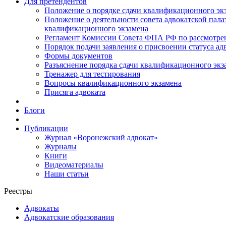
Для претендентов
Положение о порядке сдачи квалификационного экз
Положение о деятельности совета адвокатской пал
квалификационного экзамена
Регламент Комиссии Совета ФПА РФ по рассмотрени
Порядок подачи заявления о присвоении статуса ад
Формы документов
Разъяснение порядка сдачи квалификационного экз
Тренажер для тестирования
Вопросы квалификационного экзамена
Присяга адвоката
Блоги
Публикации
Журнал «Воронежский адвокат»
Журналы
Книги
Видеоматериалы
Наши статьи
Реестры
Адвокаты
Адвокатские образования