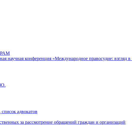
РАМ
дная научная конференция «Международное правосудие: взгляд в 
ЗО.
 список адвокатов
ственных за рассмотрение обращений граждан и организаций