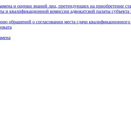
амена и оценки знаний лиц, претендующих на приобретение ста
аты и квалификационной комиссии адвокатской палаты субъект
ю обращений о согласовании места сдачи квалификационного э
воката
амена