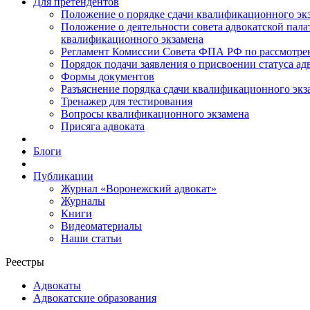
Для претендентов
Положение о порядке сдачи квалификационного экз
Положение о деятельности совета адвокатской пал
квалификационного экзамена
Регламент Комиссии Совета ФПА РФ по рассмотрени
Порядок подачи заявления о присвоении статуса ад
Формы документов
Разъяснение порядка сдачи квалификационного экз
Тренажер для тестирования
Вопросы квалификационного экзамена
Присяга адвоката
Блоги
Публикации
Журнал «Воронежский адвокат»
Журналы
Книги
Видеоматериалы
Наши статьи
Реестры
Адвокаты
Адвокатские образования