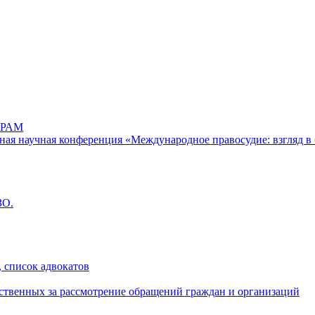
РАМ
дная научная конференция «Международное правосудие: взгляд в 
ЗО.
 список адвокатов
ственных за рассмотрение обращений граждан и организаций