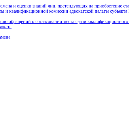
амена и оценки знаний лиц, претендующих на приобретение ста
аты и квалификационной комиссии адвокатской палаты субъект
ю обращений о согласовании места сдачи квалификационного э
воката
амена