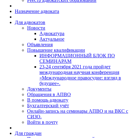
Реестр адвокатских образований
Назначение адвоката
Для адвокатов
Новости
Адвокатура
Актуальное
Объявления
Повышение квалификации
ИНФОРМАЦИОННЫЙ БЛОК ПО
СЕМИНАРАМ
23-24 сентября 2021 года пройдет
международная научная конференция
«Международное правосудие: взгляд в
будущее».
Документы
Обращения в АПВО
В помощь адвокату
Бухгалтерский учёт
Онлайн-запись на семинары АПВО и на ВКС с
СИЗО.
Войти в почту
Для граждан