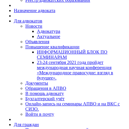
Реестр адвокатских образований
Назначение адвоката
Для адвокатов
Новости
Адвокатура
Актуальное
Объявления
Повышение квалификации
ИНФОРМАЦИОННЫЙ БЛОК ПО
СЕМИНАРАМ
23-24 сентября 2021 года пройдет
международная научная конференция
«Международное правосудие: взгляд в
будущее».
Документы
Обращения в АПВО
В помощь адвокату
Бухгалтерский учёт
Онлайн-запись на семинары АПВО и на ВКС с
СИЗО.
Войти в почту
Для граждан