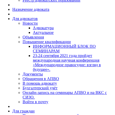
Реестр адвокатских образований
Назначение адвоката
Для адвокатов
Новости
Адвокатура
Актуальное
Объявления
Повышение квалификации
ИНФОРМАЦИОННЫЙ БЛОК ПО
СЕМИНАРАМ
23-24 сентября 2021 года пройдет
международная научная конференция
«Международное правосудие: взгляд в
будущее».
Документы
Обращения в АПВО
В помощь адвокату
Бухгалтерский учёт
Онлайн-запись на семинары АПВО и на ВКС с
СИЗО.
Войти в почту
Для граждан