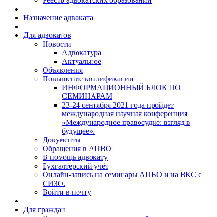
Реестр адвокатских образований
Назначение адвоката
Для адвокатов
Новости
Адвокатура
Актуальное
Объявления
Повышение квалификации
ИНФОРМАЦИОННЫЙ БЛОК ПО
СЕМИНАРАМ
23-24 сентября 2021 года пройдет
международная научная конференция
«Международное правосудие: взгляд в
будущее».
Документы
Обращения в АПВО
В помощь адвокату
Бухгалтерский учёт
Онлайн-запись на семинары АПВО и на ВКС с
СИЗО.
Войти в почту
Для граждан