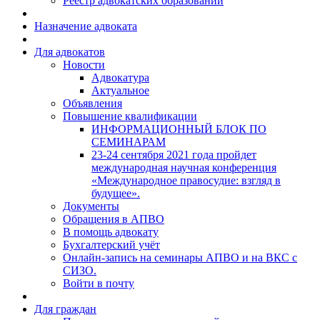
Реестр адвокатских образований
Назначение адвоката
Для адвокатов
Новости
Адвокатура
Актуальное
Объявления
Повышение квалификации
ИНФОРМАЦИОННЫЙ БЛОК ПО
СЕМИНАРАМ
23-24 сентября 2021 года пройдет
международная научная конференция
«Международное правосудие: взгляд в
будущее».
Документы
Обращения в АПВО
В помощь адвокату
Бухгалтерский учёт
Онлайн-запись на семинары АПВО и на ВКС с
СИЗО.
Войти в почту
Для граждан