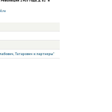
 Революции 1905 года, д. 82 "и"
l.ru
лабович, Татарович и партнеры"