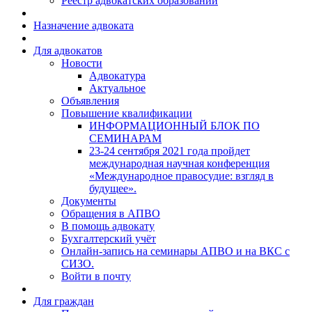
Реестр адвокатских образований
Назначение адвоката
Для адвокатов
Новости
Адвокатура
Актуальное
Объявления
Повышение квалификации
ИНФОРМАЦИОННЫЙ БЛОК ПО
СЕМИНАРАМ
23-24 сентября 2021 года пройдет
международная научная конференция
«Международное правосудие: взгляд в
будущее».
Документы
Обращения в АПВО
В помощь адвокату
Бухгалтерский учёт
Онлайн-запись на семинары АПВО и на ВКС с
СИЗО.
Войти в почту
Для граждан