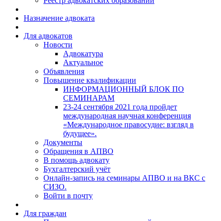
Реестр адвокатских образований
Назначение адвоката
Для адвокатов
Новости
Адвокатура
Актуальное
Объявления
Повышение квалификации
ИНФОРМАЦИОННЫЙ БЛОК ПО
СЕМИНАРАМ
23-24 сентября 2021 года пройдет
международная научная конференция
«Международное правосудие: взгляд в
будущее».
Документы
Обращения в АПВО
В помощь адвокату
Бухгалтерский учёт
Онлайн-запись на семинары АПВО и на ВКС с
СИЗО.
Войти в почту
Для граждан