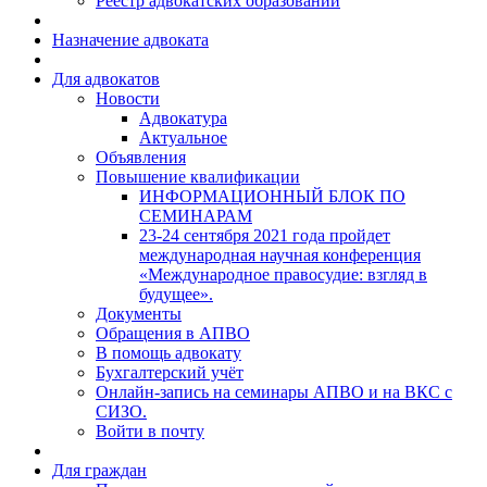
Реестр адвокатских образований
Назначение адвоката
Для адвокатов
Новости
Адвокатура
Актуальное
Объявления
Повышение квалификации
ИНФОРМАЦИОННЫЙ БЛОК ПО
СЕМИНАРАМ
23-24 сентября 2021 года пройдет
международная научная конференция
«Международное правосудие: взгляд в
будущее».
Документы
Обращения в АПВО
В помощь адвокату
Бухгалтерский учёт
Онлайн-запись на семинары АПВО и на ВКС с
СИЗО.
Войти в почту
Для граждан