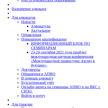
Реестр адвокатских образований
Назначение адвоката
Для адвокатов
Новости
Адвокатура
Актуальное
Объявления
Повышение квалификации
ИНФОРМАЦИОННЫЙ БЛОК ПО
СЕМИНАРАМ
23-24 сентября 2021 года пройдет
международная научная конференция
«Международное правосудие: взгляд в
будущее».
Документы
Обращения в АПВО
В помощь адвокату
Бухгалтерский учёт
Онлайн-запись на семинары АПВО и на ВКС с
СИЗО.
Войти в почту
Для граждан