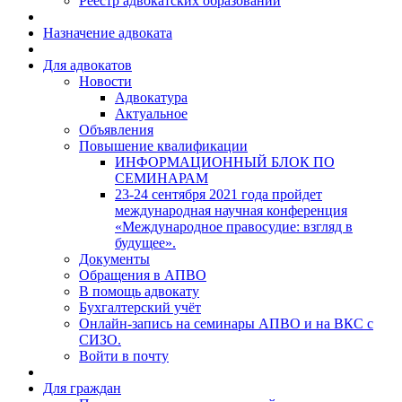
Реестр адвокатских образований
Назначение адвоката
Для адвокатов
Новости
Адвокатура
Актуальное
Объявления
Повышение квалификации
ИНФОРМАЦИОННЫЙ БЛОК ПО
СЕМИНАРАМ
23-24 сентября 2021 года пройдет
международная научная конференция
«Международное правосудие: взгляд в
будущее».
Документы
Обращения в АПВО
В помощь адвокату
Бухгалтерский учёт
Онлайн-запись на семинары АПВО и на ВКС с
СИЗО.
Войти в почту
Для граждан