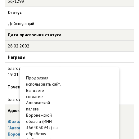
36/1299
Статус
Действующий
Дата присвоения статуса
28.02.2002
Награды
Благодарность Адвокатской палаты Воронежской области,
19.01.2017
Продолжая
использовать сайт,
Почетная грамота АПВО, 08.12.2022
Вы даете
согласие
Благодарственное письмо ФПА РФ, 17.02.2026
Адвокатской
палате
Адвокатское образование
Воронежской
области (ИНН
Филиал Воронежской областной коллегии адвокатов
3664050942) на
"Адвокатская консультация Ленинского района №1 г.
обработку
Воронежа"