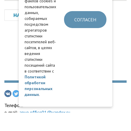
файлов cookies и
пользовательских
данных,
НАЗАД
собираемых
СОГЛАСЕН
посредством
агрегаторов
статистики
посетителей веб-
сайтов, в целях
ведения
статистики
посещений сайта
в соответствии с
Политикой
обработки
персональных
данных
.
Телефон:
e-mail:
apvo.office01@yandex.ru
Адвокатская палата Воронежской области