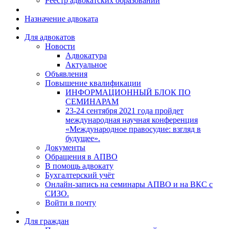
Реестр адвокатских образований
Назначение адвоката
Для адвокатов
Новости
Адвокатура
Актуальное
Объявления
Повышение квалификации
ИНФОРМАЦИОННЫЙ БЛОК ПО
СЕМИНАРАМ
23-24 сентября 2021 года пройдет
международная научная конференция
«Международное правосудие: взгляд в
будущее».
Документы
Обращения в АПВО
В помощь адвокату
Бухгалтерский учёт
Онлайн-запись на семинары АПВО и на ВКС с
СИЗО.
Войти в почту
Для граждан