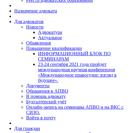
Реестр адвокатских образований
Назначение адвоката
Для адвокатов
Новости
Адвокатура
Актуальное
Объявления
Повышение квалификации
ИНФОРМАЦИОННЫЙ БЛОК ПО
СЕМИНАРАМ
23-24 сентября 2021 года пройдет
международная научная конференция
«Международное правосудие: взгляд в
будущее».
Документы
Обращения в АПВО
В помощь адвокату
Бухгалтерский учёт
Онлайн-запись на семинары АПВО и на ВКС с
СИЗО.
Войти в почту
Для граждан