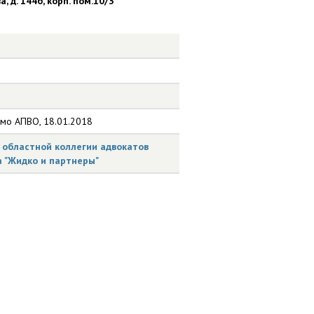
, д. 144б, корп. пом.10/3
ьмо АПВО, 18.01.2018
областной коллегии адвокатов
а "Жидко и партнеры"