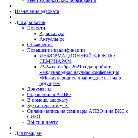
Реестр адвокатских образований
Назначение адвоката
Для адвокатов
Новости
Адвокатура
Актуальное
Объявления
Повышение квалификации
ИНФОРМАЦИОННЫЙ БЛОК ПО
СЕМИНАРАМ
23-24 сентября 2021 года пройдет
международная научная конференция
«Международное правосудие: взгляд в
будущее».
Документы
Обращения в АПВО
В помощь адвокату
Бухгалтерский учёт
Онлайн-запись на семинары АПВО и на ВКС с
СИЗО.
Войти в почту
Для граждан