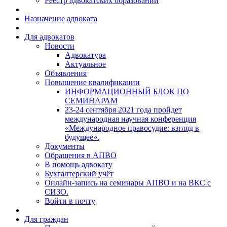
Реестр адвокатских образований
Назначение адвоката
Для адвокатов
Новости
Адвокатура
Актуальное
Объявления
Повышение квалификации
ИНФОРМАЦИОННЫЙ БЛОК ПО
СЕМИНАРАМ
23-24 сентября 2021 года пройдет
международная научная конференция
«Международное правосудие: взгляд в
будущее».
Документы
Обращения в АПВО
В помощь адвокату
Бухгалтерский учёт
Онлайн-запись на семинары АПВО и на ВКС с
СИЗО.
Войти в почту
Для граждан