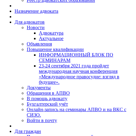
Реестр адвокатских образований
Назначение адвоката
Для адвокатов
Новости
Адвокатура
Актуальное
Объявления
Повышение квалификации
ИНФОРМАЦИОННЫЙ БЛОК ПО
СЕМИНАРАМ
23-24 сентября 2021 года пройдет
международная научная конференция
«Международное правосудие: взгляд в
будущее».
Документы
Обращения в АПВО
В помощь адвокату
Бухгалтерский учёт
Онлайн-запись на семинары АПВО и на ВКС с
СИЗО.
Войти в почту
Для граждан