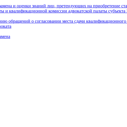
амена и оценки знаний лиц, претендующих на приобретение ста
аты и квалификационной комиссии адвокатской палаты субъект
ю обращений о согласовании места сдачи квалификационного э
воката
амена