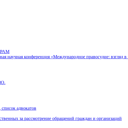
РАМ
дная научная конференция «Международное правосудие: взгляд в 
ЗО.
 список адвокатов
ственных за рассмотрение обращений граждан и организаций