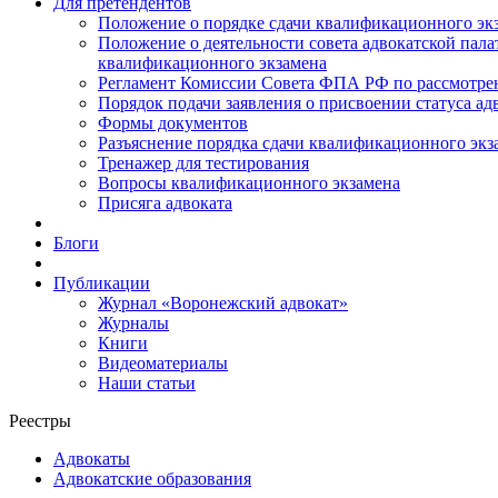
Для претендентов
Положение о порядке сдачи квалификационного экз
Положение о деятельности совета адвокатской пал
квалификационного экзамена
Регламент Комиссии Совета ФПА РФ по рассмотрени
Порядок подачи заявления о присвоении статуса ад
Формы документов
Разъяснение порядка сдачи квалификационного экз
Тренажер для тестирования
Вопросы квалификационного экзамена
Присяга адвоката
Блоги
Публикации
Журнал «Воронежский адвокат»
Журналы
Книги
Видеоматериалы
Наши статьи
Реестры
Адвокаты
Адвокатские образования