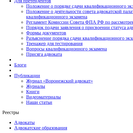
Для претендентов
Положение о порядке сдачи квалификационного экз
Положение о деятельности совета адвокатской пал
квалификационного экзамена
Регламент Комиссии Совета ФПА РФ по рассмотрени
Порядок подачи заявления о присвоении статуса ад
Формы документов
Разъяснение порядка сдачи квалификационного экз
Тренажер для тестирования
Вопросы квалификационного экзамена
Присяга адвоката
Блоги
Публикации
Журнал «Воронежский адвокат»
Журналы
Книги
Видеоматериалы
Наши статьи
Реестры
Адвокаты
Адвокатские образования