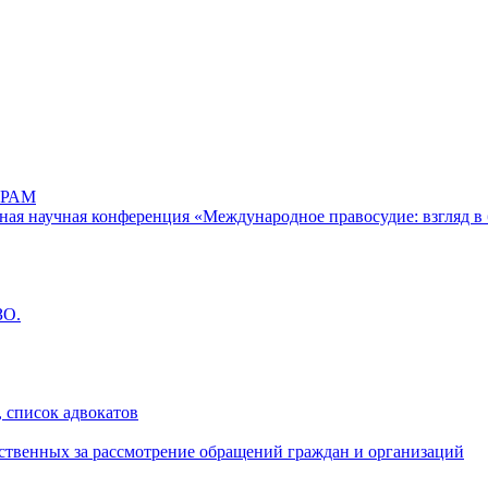
РАМ
дная научная конференция «Международное правосудие: взгляд в 
ЗО.
 список адвокатов
ственных за рассмотрение обращений граждан и организаций