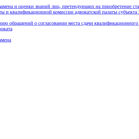
амена и оценки знаний лиц, претендующих на приобретение ста
аты и квалификационной комиссии адвокатской палаты субъект
ю обращений о согласовании места сдачи квалификационного э
воката
амена