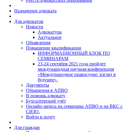
Реестр адвокатских образований
Назначение адвоката
Для адвокатов
Новости
Адвокатура
Актуальное
Объявления
Повышение квалификации
ИНФОРМАЦИОННЫЙ БЛОК ПО
СЕМИНАРАМ
23-24 сентября 2021 года пройдет
международная научная конференция
«Международное правосудие: взгляд в
будущее».
Документы
Обращения в АПВО
В помощь адвокату
Бухгалтерский учёт
Онлайн-запись на семинары АПВО и на ВКС с
СИЗО.
Войти в почту
Для граждан