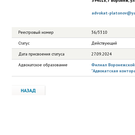
394018, г Воронеж, ул
advokat-platonov@ya
Реестровый номер
36/3310
Статус
Действующий
Дата присвоения статуса
27.09.2024
Адвокатское образование
Филиал Воронежской 
"Адвокатская контора
НАЗАД