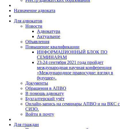
Реестр адвокатских образований
Назначение адвоката
Для адвокатов
Новости
Адвокатура
Актуальное
Объявления
Повышение квалификации
ИНФОРМАЦИОННЫЙ БЛОК ПО
СЕМИНАРАМ
23-24 сентября 2021 года пройдет
международная научная конференция
«Международное правосудие: взгляд в
будущее».
Документы
Обращения в АПВО
В помощь адвокату
Бухгалтерский учёт
Онлайн-запись на семинары АПВО и на ВКС с
СИЗО.
Войти в почту
Для граждан