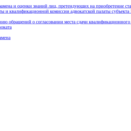
амена и оценки знаний лиц, претендующих на приобретение ста
аты и квалификационной комиссии адвокатской палаты субъект
ю обращений о согласовании места сдачи квалификационного э
воката
амена