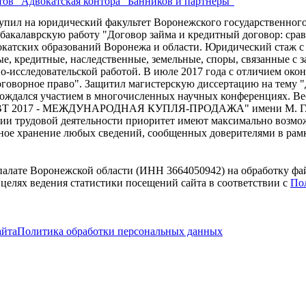
ов "Адвокатская контора "Банников и партнеры"
упил на юридический факультет Воронежского государственного 
бакалаврскую работу "Договор займа и кредитный договор: сра
окатских образований Воронежа и области. Юридический стаж с
ые, кредитные, наследственные, земельные, споры, связанные с 
о-исследовательской работой. В июле 2017 года с отличием око
оговорное право". Защитил магистерскую диссертацию на тему "
ровождался участием в многочисленных научных конференциях. В
АВТ 2017 - МЕЖДУНАРОДНАЯ КУПЛЯ-ПРОДАЖА" имени М. Г. Роз
ии трудовой деятельности приоритет имеют максимально возмож
тное хранение любых сведений, сообщенных доверителями в рам
 палате Воронежской области (ИНН 3664050942) на обработку фа
 целях ведения статистики посещений сайта в соответствии с
По
айта
Политика обработки персональных данных