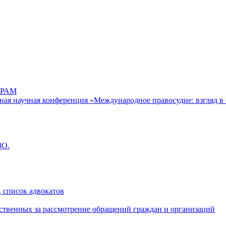
РАМ
дная научная конференция «Международное правосудие: взгляд в 
ЗО.
 список адвокатов
ственных за рассмотрение обращений граждан и организаций