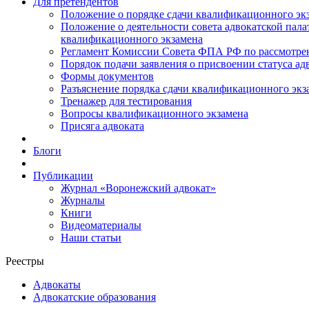
Для претендентов
Положение о порядке сдачи квалификационного экз
Положение о деятельности совета адвокатской пал
квалификационного экзамена
Регламент Комиссии Совета ФПА РФ по рассмотрени
Порядок подачи заявления о присвоении статуса ад
Формы документов
Разъяснение порядка сдачи квалификационного экз
Тренажер для тестирования
Вопросы квалификационного экзамена
Присяга адвоката
Блоги
Публикации
Журнал «Воронежский адвокат»
Журналы
Книги
Видеоматериалы
Наши статьи
Реестры
Адвокаты
Адвокатские образования