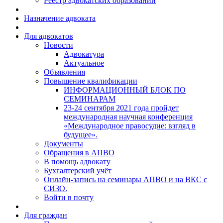
Реестр адвокатских образований
Назначение адвоката
Для адвокатов
Новости
Адвокатура
Актуальное
Объявления
Повышение квалификации
ИНФОРМАЦИОННЫЙ БЛОК ПО
СЕМИНАРАМ
23-24 сентября 2021 года пройдет
международная научная конференция
«Международное правосудие: взгляд в
будущее».
Документы
Обращения в АПВО
В помощь адвокату
Бухгалтерский учёт
Онлайн-запись на семинары АПВО и на ВКС с
СИЗО.
Войти в почту
Для граждан