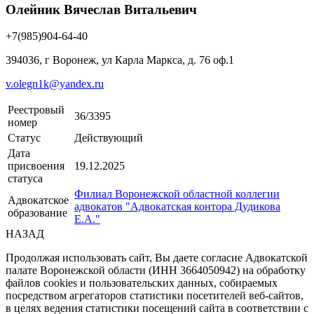
Олейник Вячеслав Витальевич
+7(985)904-64-40
394036, г Воронеж, ул Карла Маркса, д. 76 оф.1
v.olegn1k@yandex.ru
Реестровый
36/3395
номер
Статус
Действующий
Дата
присвоения
19.12.2025
статуса
Филиал Воронежской областной коллегии
Адвокатское
адвокатов "Адвокатская контора Дудикова
образование
Е.А."
НАЗАД
Продолжая использовать сайт, Вы даете согласие Адвокатской
палате Воронежской области (ИНН 3664050942) на обработку
файлов cookies и пользовательских данных, собираемых
посредством агрегаторов статистики посетителей веб-сайтов,
в целях ведения статистики посещений сайта в соответствии с