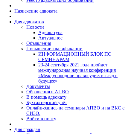
Реестр адвокатских образований
Назначение адвоката
Для адвокатов
Новости
Адвокатура
Актуальное
Объявления
Повышение квалификации
ИНФОРМАЦИОННЫЙ БЛОК ПО
СЕМИНАРАМ
23-24 сентября 2021 года пройдет
международная научная конференция
«Международное правосудие: взгляд в
будущее».
Документы
Обращения в АПВО
В помощь адвокату
Бухгалтерский учёт
Онлайн-запись на семинары АПВО и на ВКС с
СИЗО.
Войти в почту
Для граждан