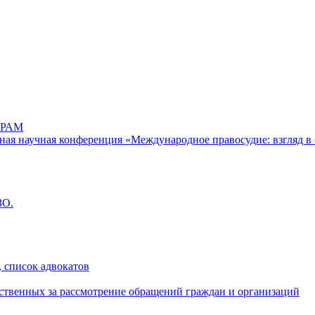
РАМ
дная научная конференция «Международное правосудие: взгляд в 
ЗО.
 список адвокатов
ственных за рассмотрение обращений граждан и организаций