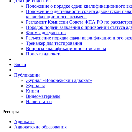
Для претендентов
Положение о порядке сдачи квалификационного экз
Положение о деятельности совета адвокатской пал
квалификационного экзамена
Регламент Комиссии Совета ФПА РФ по рассмотрени
Порядок подачи заявления о присвоении статуса ад
Формы документов
Разъяснение порядка сдачи квалификационного экз
Тренажер для тестирования
Вопросы квалификационного экзамена
Присяга адвоката
Блоги
Публикации
Журнал «Воронежский адвокат»
Журналы
Книги
Видеоматериалы
Наши статьи
Реестры
Адвокаты
Адвокатские образования