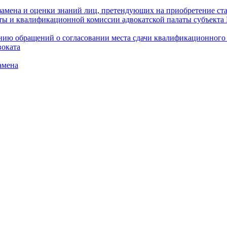
амена и оценки знаний лиц, претендующих на приобретение ста
аты и квалификационной комиссии адвокатской палаты субъект
ю обращений о согласовании места сдачи квалификационного э
воката
амена