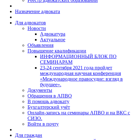
Реестр адвокатских образований
Назначение адвоката
Для адвокатов
Новости
Адвокатура
Актуальное
Объявления
Повышение квалификации
ИНФОРМАЦИОННЫЙ БЛОК ПО
СЕМИНАРАМ
23-24 сентября 2021 года пройдет
международная научная конференция
«Международное правосудие: взгляд в
будущее».
Документы
Обращения в АПВО
В помощь адвокату
Бухгалтерский учёт
Онлайн-запись на семинары АПВО и на ВКС с
СИЗО.
Войти в почту
Для граждан