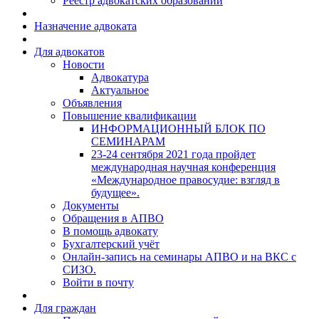
Реестр адвокатских образований
Назначение адвоката
Для адвокатов
Новости
Адвокатура
Актуальное
Объявления
Повышение квалификации
ИНФОРМАЦИОННЫЙ БЛОК ПО
СЕМИНАРАМ
23-24 сентября 2021 года пройдет
международная научная конференция
«Международное правосудие: взгляд в
будущее».
Документы
Обращения в АПВО
В помощь адвокату
Бухгалтерский учёт
Онлайн-запись на семинары АПВО и на ВКС с
СИЗО.
Войти в почту
Для граждан