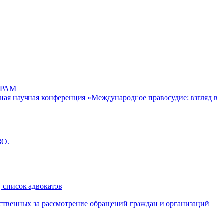
РАМ
дная научная конференция «Международное правосудие: взгляд в 
ЗО.
 список адвокатов
ственных за рассмотрение обращений граждан и организаций