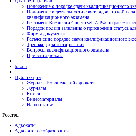
Для претендентов
Положение о порядке сдачи квалификационного экз
Положение о деятельности совета адвокатской пал
квалификационного экзамена
Регламент Комиссии Совета ФПА РФ по рассмотрени
Порядок подачи заявления о присвоении статуса ад
Формы документов
Разъяснение порядка сдачи квалификационного экз
Тренажер для тестирования
Вопросы квалификационного экзамена
Присяга адвоката
Блоги
Публикации
Журнал «Воронежский адвокат»
Журналы
Книги
Видеоматериалы
Наши статьи
Реестры
Адвокаты
Адвокатские образования