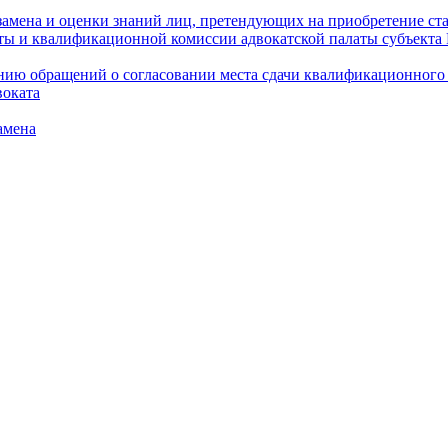
амена и оценки знаний лиц, претендующих на приобретение ста
аты и квалификационной комиссии адвокатской палаты субъект
ю обращений о согласовании места сдачи квалификационного э
воката
амена