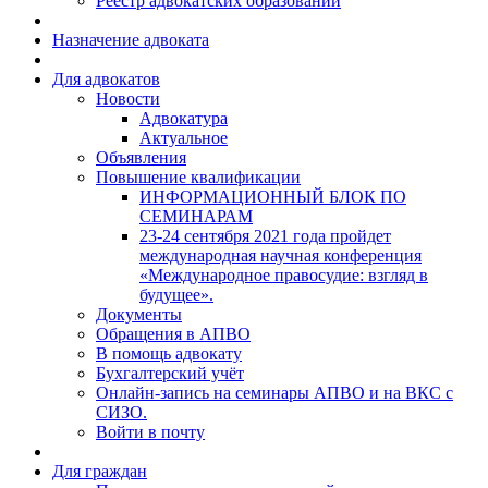
Реестр адвокатских образований
Назначение адвоката
Для адвокатов
Новости
Адвокатура
Актуальное
Объявления
Повышение квалификации
ИНФОРМАЦИОННЫЙ БЛОК ПО
СЕМИНАРАМ
23-24 сентября 2021 года пройдет
международная научная конференция
«Международное правосудие: взгляд в
будущее».
Документы
Обращения в АПВО
В помощь адвокату
Бухгалтерский учёт
Онлайн-запись на семинары АПВО и на ВКС с
СИЗО.
Войти в почту
Для граждан