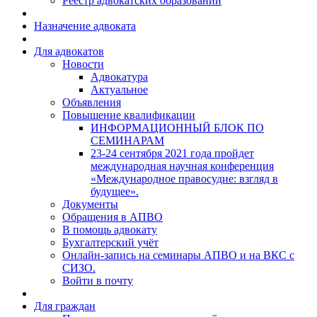
Реестр адвокатских образований
Назначение адвоката
Для адвокатов
Новости
Адвокатура
Актуальное
Объявления
Повышение квалификации
ИНФОРМАЦИОННЫЙ БЛОК ПО
СЕМИНАРАМ
23-24 сентября 2021 года пройдет
международная научная конференция
«Международное правосудие: взгляд в
будущее».
Документы
Обращения в АПВО
В помощь адвокату
Бухгалтерский учёт
Онлайн-запись на семинары АПВО и на ВКС с
СИЗО.
Войти в почту
Для граждан