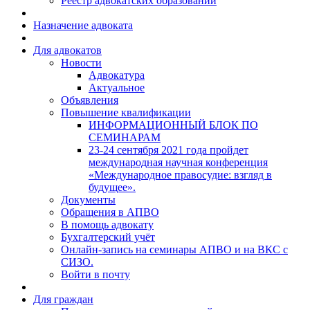
Реестр адвокатских образований
Назначение адвоката
Для адвокатов
Новости
Адвокатура
Актуальное
Объявления
Повышение квалификации
ИНФОРМАЦИОННЫЙ БЛОК ПО
СЕМИНАРАМ
23-24 сентября 2021 года пройдет
международная научная конференция
«Международное правосудие: взгляд в
будущее».
Документы
Обращения в АПВО
В помощь адвокату
Бухгалтерский учёт
Онлайн-запись на семинары АПВО и на ВКС с
СИЗО.
Войти в почту
Для граждан