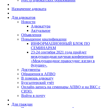
Реестр адвокатских образований
Назначение адвоката
Для адвокатов
Новости
Адвокатура
Актуальное
Объявления
Повышение квалификации
ИНФОРМАЦИОННЫЙ БЛОК ПО
СЕМИНАРАМ
23-24 сентября 2021 года пройдет
международная научная конференция
«Международное правосудие: взгляд в
будущее».
Документы
Обращения в АПВО
В помощь адвокату
Бухгалтерский учёт
Онлайн-запись на семинары АПВО и на ВКС с
СИЗО.
Войти в почту
Для граждан