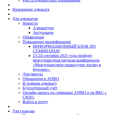
Реестр адвокатских образований
Назначение адвоката
Для адвокатов
Новости
Адвокатура
Актуальное
Объявления
Повышение квалификации
ИНФОРМАЦИОННЫЙ БЛОК ПО
СЕМИНАРАМ
23-24 сентября 2021 года пройдет
международная научная конференция
«Международное правосудие: взгляд в
будущее».
Документы
Обращения в АПВО
В помощь адвокату
Бухгалтерский учёт
Онлайн-запись на семинары АПВО и на ВКС с
СИЗО.
Войти в почту
Для граждан