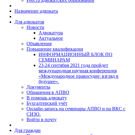
Реестр адвокатских образований
Назначение адвоката
Для адвокатов
Новости
Адвокатура
Актуальное
Объявления
Повышение квалификации
ИНФОРМАЦИОННЫЙ БЛОК ПО
СЕМИНАРАМ
23-24 сентября 2021 года пройдет
международная научная конференция
«Международное правосудие: взгляд в
будущее».
Документы
Обращения в АПВО
В помощь адвокату
Бухгалтерский учёт
Онлайн-запись на семинары АПВО и на ВКС с
СИЗО.
Войти в почту
Для граждан