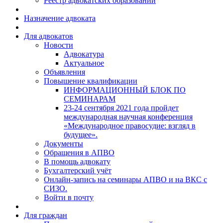
Реестр адвокатских образований
Назначение адвоката
Для адвокатов
Новости
Адвокатура
Актуальное
Объявления
Повышение квалификации
ИНФОРМАЦИОННЫЙ БЛОК ПО
СЕМИНАРАМ
23-24 сентября 2021 года пройдет
международная научная конференция
«Международное правосудие: взгляд в
будущее».
Документы
Обращения в АПВО
В помощь адвокату
Бухгалтерский учёт
Онлайн-запись на семинары АПВО и на ВКС с
СИЗО.
Войти в почту
Для граждан