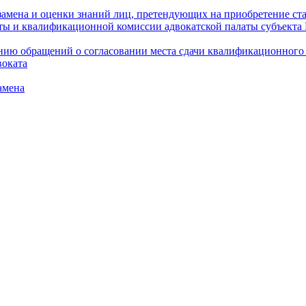
амена и оценки знаний лиц, претендующих на приобретение ста
аты и квалификационной комиссии адвокатской палаты субъект
ю обращений о согласовании места сдачи квалификационного э
воката
амена