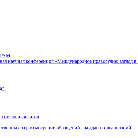
РАМ
дная научная конференция «Международное правосудие: взгляд в 
ЗО.
 список адвокатов
ственных за рассмотрение обращений граждан и организаций