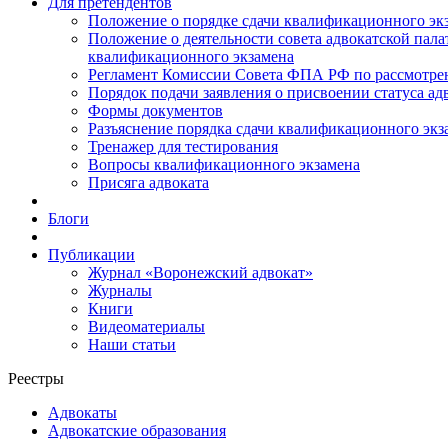
Для претендентов
Положение о порядке сдачи квалификационного экз
Положение о деятельности совета адвокатской пал
квалификационного экзамена
Регламент Комиссии Совета ФПА РФ по рассмотрени
Порядок подачи заявления о присвоении статуса ад
Формы документов
Разъяснение порядка сдачи квалификационного экз
Тренажер для тестирования
Вопросы квалификационного экзамена
Присяга адвоката
Блоги
Публикации
Журнал «Воронежский адвокат»
Журналы
Книги
Видеоматериалы
Наши статьи
Реестры
Адвокаты
Адвокатские образования